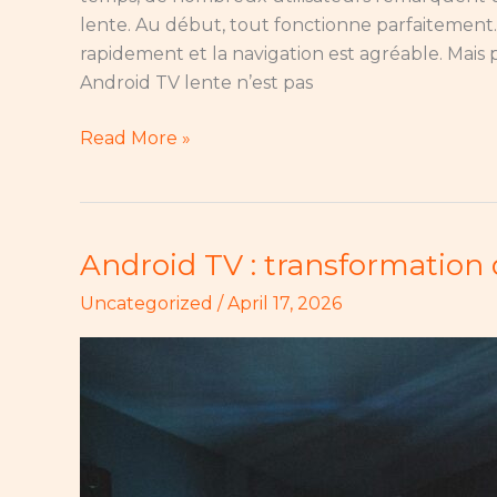
lente. Au début, tout fonctionne parfaitement. L
rapidement et la navigation est agréable. Mais
Android TV lente n’est pas
Read More »
Android TV : transformation 
Android
TV
Uncategorized
/
April 17, 2026
:
transformation
du
divertissement
à
la
maison