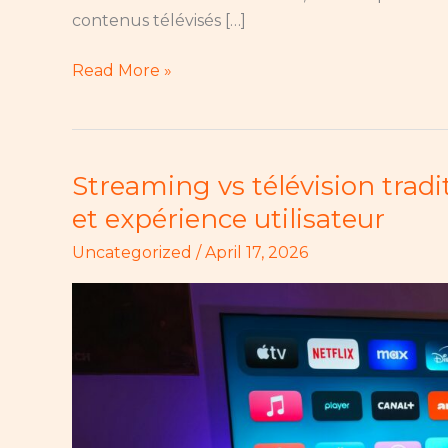
contenus télévisés […]
Read More »
Streaming vs télévision tradi
Streaming
vs
et expérience utilisateur
télévision
Uncategorized
/
April 17, 2026
traditionnelle
:
comparatif
complet
et
expérience
utilisateur