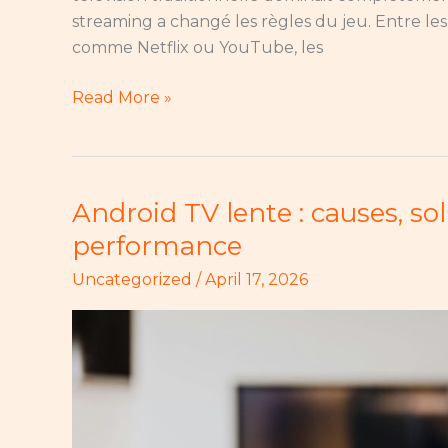
streaming a changé les règles du jeu. Entre le
comme Netflix ou YouTube, les
Read More »
Android TV lente : causes, so
Android
TV
performance
lente
Uncategorized
/
April 17, 2026
:
causes,
solutions
et
optimisation
de
la