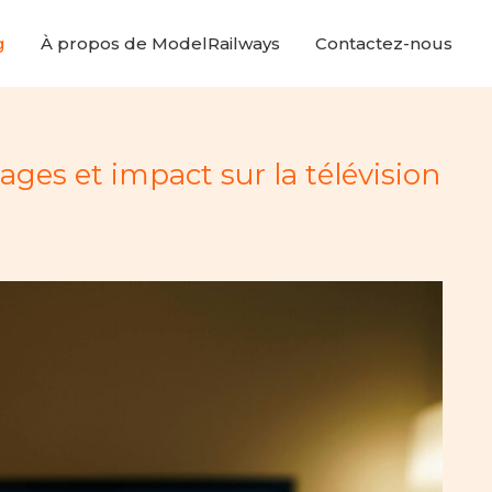
g
À propos de ModelRailways
Contactez-nous
ges et impact sur la télévision