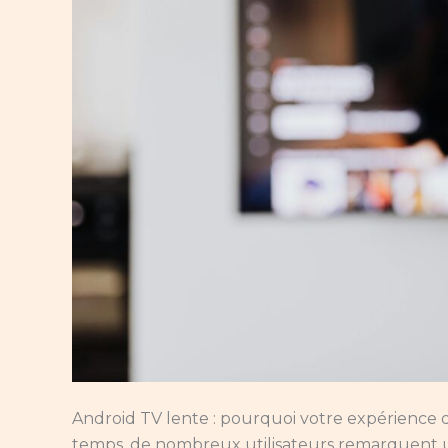
performance
Android TV lente : pourquoi votre expérience 
temps, de nombreux utilisateurs remarquent u